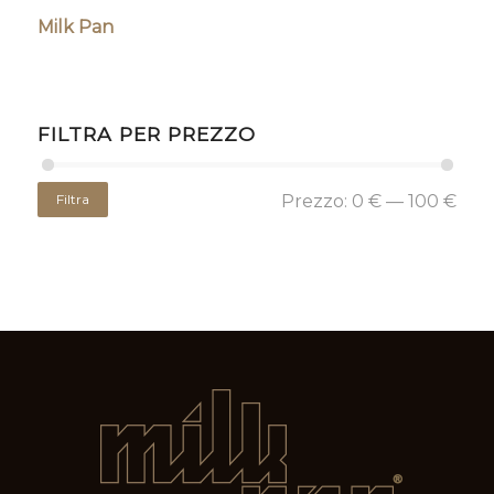
Milk Pan
FILTRA PER PREZZO
Filtra
Prezzo:
0 €
—
100 €