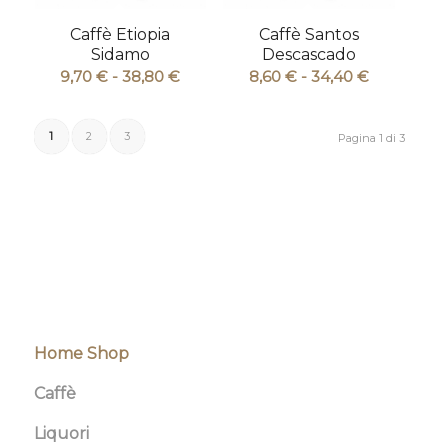
Caffè Etiopia
Caffè Santos
Sidamo
Descascado
Fascia
Fascia
9,70
€
-
38,80
€
8,60
€
-
34,40
€
di
di
prezzo:
prezzo:
1
2
3
Pagina 1 di 3
da
da
9,70 €
8,60 €
a
a
38,80 €
34,40 €
Home Shop
Caffè
Liquori