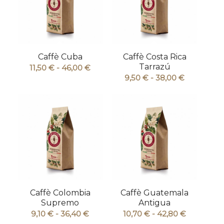
Caffè Cuba
Caffè Costa Rica
Tarrazú
Fascia
11,50
€
-
46,00
€
Fascia
9,50
€
-
38,00
€
di
di
prezzo:
prezzo:
da
da
11,50 €
9,50 €
a
a
46,00 €
38,00 €
Caffè Colombia
Caffè Guatemala
Supremo
Antigua
Fascia
Fascia
9,10
€
-
36,40
€
10,70
€
-
42,80
€