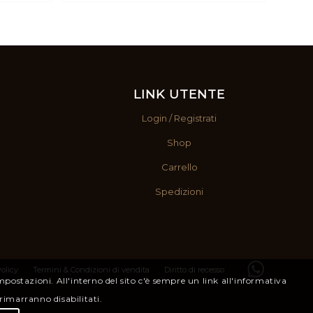
rezzo:
prezzo:
da
da
0,70 €
9,00 €
a
2,80 €
36,00 €
LINK UTENTE
Login / Registrati
Shop
Carrello
Spedizioni
olicy
Termini & Condizioni di vendita
Diritto di recesso
Impostazioni. All'interno del sito c'è sempre un link all'informativa
 rimarranno disabilitati.