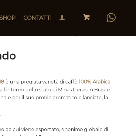
SHOP
CONTATTI
ado
18
è una pregiata varietà di caffè
100% Arabica
ll’interno dello stato di Minas Gerais in Brasile.
ale per il suo profilo aromatico bilanciato, la
“
ano da cui viene esportato, sinonimo globale di