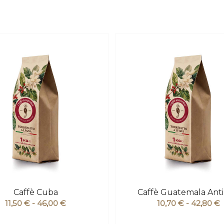
Caffè Cuba
Caffè Guatemala Ant
Fascia
F
11,50
€
-
46,00
€
10,70
€
-
42,80
€
di
d