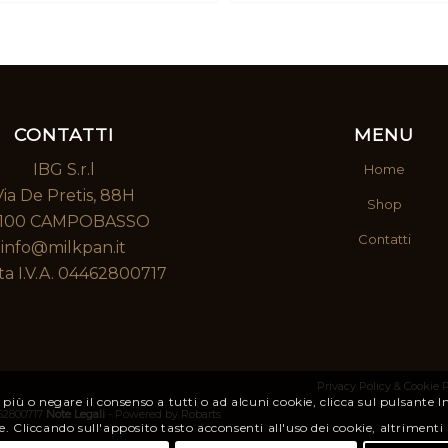
prezzo:
p
da
11,50 €
1
a
a
46,00 €
4
CONTATTI
MENU
IBG S.r.l
Home
Via De Pretis, 88H
Shop
100 CAMPOBASSO
Contatti
info@milkpan.it
ta I.V.A. 04462800717
Privacy Policy & Cookie P
 più o negare il consenso a tutti o ad alcuni cookie, clicca sul pulsante 
462800717
Note Legali
- Powered by
Robarts
e. Cliccando sull'apposito tasto acconsenti all'uso dei cookie, altrimenti