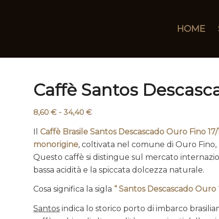
HOME
Caffè Santos Descasc
Fascia
8,60
€
-
34,40
€
di
Il
Caffè Brasile Santos Descascado Ouro Fino 17/
prezzo:
monorigine
, coltivata nel comune di Ouro Fino, a
da
Questo caffè si distingue sul mercato internazion
8,60 €
bassa acidità e la spiccata dolcezza naturale.
a
34,40 €
Cosa significa la sigla
“
Santos Descascado Ouro
Santos
indica lo storico porto di imbarco brasili