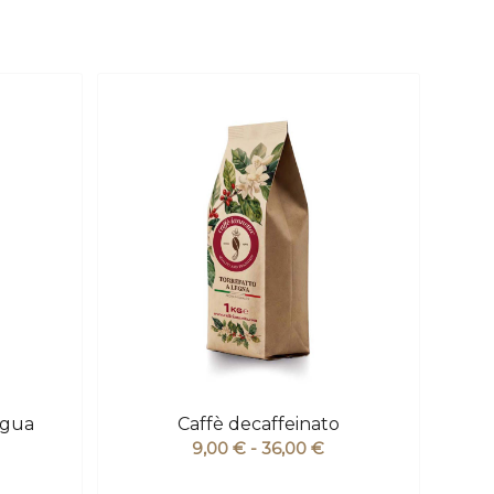
igua
Caffè decaffeinato
ascia
Fascia
9,00
€
-
36,00
€
i
di