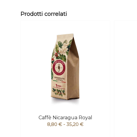
Prodotti correlati
Caffè Nicaragua Royal
Fascia
8,80
€
-
35,20
€
di