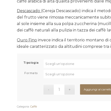
caffè arabica di alta qualità provenienti dalle mig
Descascado
(Cereja Descascado) indica il metod
del frutto viene rimossa meccanicamente subito 
al sole insieme alla sua polpa zuccherina (mucil
dei caffè naturali alla pulizia in tazza dei caffè la
Ouro Fino
invece indica il territorio montano di
ideale caratterizzato da altitudini comprese tra i 
Tipologia
Formato
Aggiungi al carrell
Categoria:
Caffè