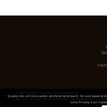
prezzo:
da
8,80 €
a
35,20 €
86
Parti
© 2026 Copyright - Milkpan - Tutti i diritti riservati
Questo sito utilizza cookie, anche di terze parti. Se vuoi saperne di
IBG S.R.L. Via A. De Pretis, num. 88/H 86100 Campobasso (CB) P.IVA 04
sulla Privacy e sui Cooki