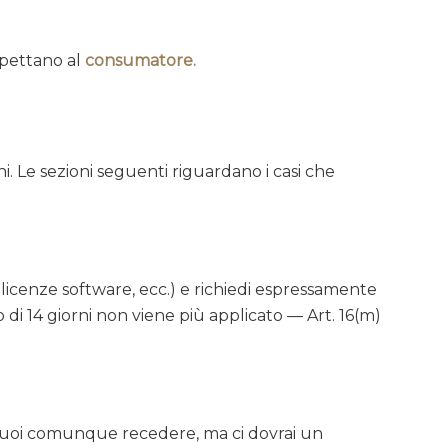
spettano al
consumatore
.
ni. Le sezioni seguenti riguardano i casi che
, licenze software, ecc.) e richiedi espressamente
o di 14 giorni non viene più applicato — Art. 16(m)
i, puoi comunque recedere, ma ci dovrai un