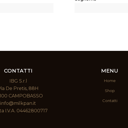
CONTATTI
MENU
IBG S.r.l
Home
Via De Pretis, 88H
Shop
100 CAMPOBASSO
Contatti
info@milkpan.it
ta I.V.A. 04462800717