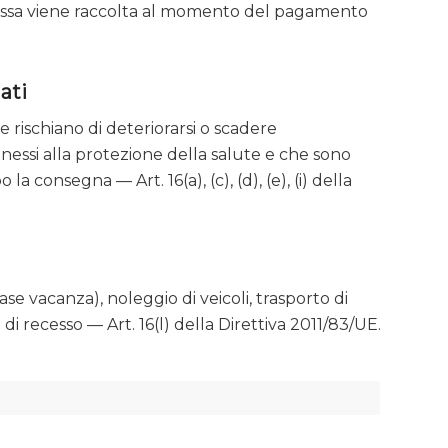
spressa viene raccolta al momento del pagamento
ati
he rischiano di deteriorarsi o scadere
connessi alla protezione della salute e che sono
 consegna — Art. 16(a), (c), (d), (e), (i) della
case vacanza), noleggio di veicoli, trasporto di
 di recesso — Art. 16(l) della Direttiva 2011/83/UE.