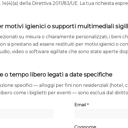
. 14(4)(a) della Direttiva 2011/83/UE. La tua richiesta e
per motivi igienici o supporti multimediali sigill
onfezionati su misura o chiaramente personalizzati, i beni c
e non si prestano ad essere restituiti per motivi igienici o 
udio, video o software sigillate che sono state aperte dopo la
one o tempo libero legati a date specifiche
zione specifici — alloggi per fini non residenziali (hotel, 
 libero come i biglietti per eventi — sono esclusi dal diritto
Email
Email
*
(repeat)
*
Cognome