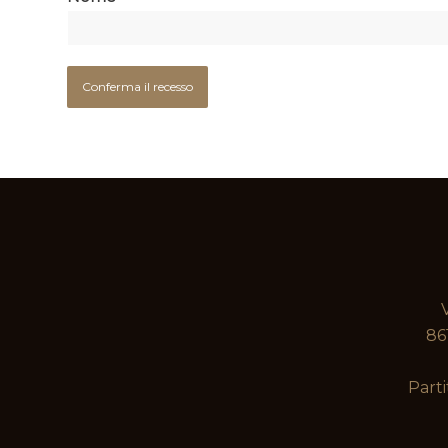
Conferma il recesso
86
Parti