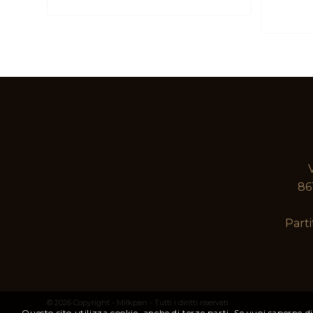
86
Parti
© 2026 Copyright - Milkpan - Tutti i diritti riservati
Questo sito utilizza cookie, anche di terze parti. Se vuoi saperne di