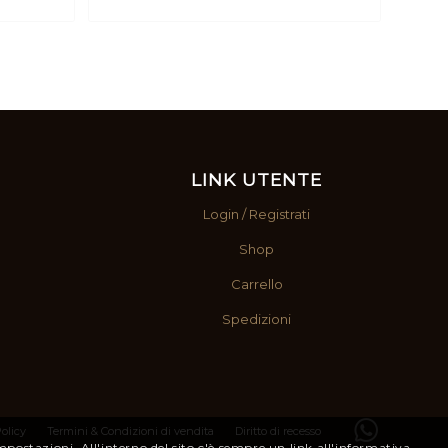
LINK UTENTE
Login / Registrati
Shop
Carrello
Spedizioni
olicy
Termini & Condizioni di vendita
Diritto di recesso
Impostazioni. All'interno del sito c'è sempre un link all'informativa