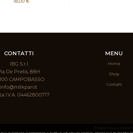
18,00
€
CONTATTI
MENU
IBG S.r.l
Home
Via De Pretis, 88H
Shop
100 CAMPOBASSO
Contatti
info@milkpan.it
ta I.V.A. 04462800717
Privacy Policy & Cookie P
 più o negare il consenso a tutti o ad alcuni cookie, clicca sul pulsante 